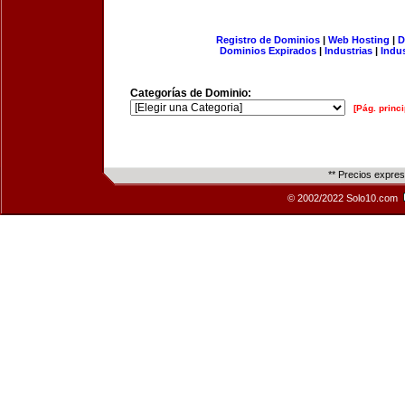
Registro de Dominios
|
Web Hosting
|
D
Dominios Expirados
|
Industrias
|
Indu
Categorías de Dominio:
[Pág. princi
** Precios expre
© 2002/2022 Solo10.com