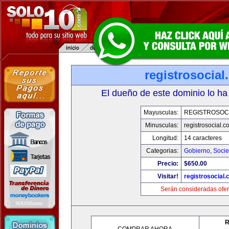
registrosocia
El dueño de este dominio lo ha
Mayusculas:
REGISTROSOC
Minusculas:
registrosocial.c
Longitud:
14 caracteres
Categorias:
Gobierno
,
Soci
Precio:
$650.00
Visitar!
registrosocial
Serán consideradas ofer
R