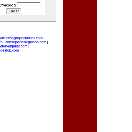
Ofrecido $
sultoresagropecuarios.com
|
om
|
consejosdenegocios.com
|
deryalquilar.com
|
adestop.com
|