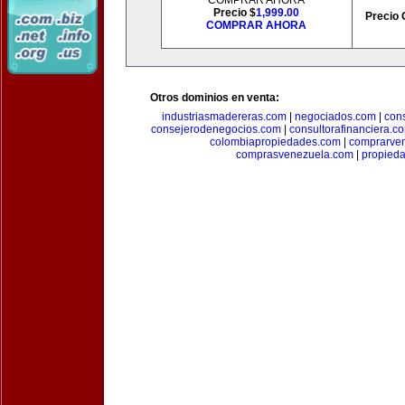
COMPRAR AHORA
Precio $
1,999.00
Precio 
COMPRAR AHORA
Otros dominios en venta:
industriasmadereras.com
|
negociados.com
|
con
consejerodenegocios.com
|
consultorafinanciera.c
colombiapropiedades.com
|
comprarven
comprasvenezuela.com
|
propied