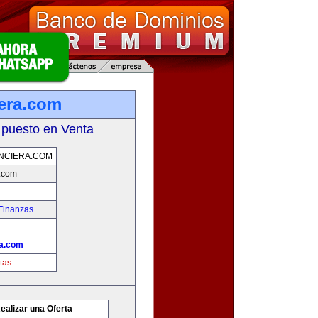
iera.com
 puesto en Venta
NCIERA.COM
a.com
Finanzas
ra.com
tas
ealizar una Oferta