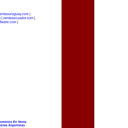
ventasuruguay.com
|
m
|
ventasecuador.com
|
ftware.com
|
ominios En Venta
strias Argentinas