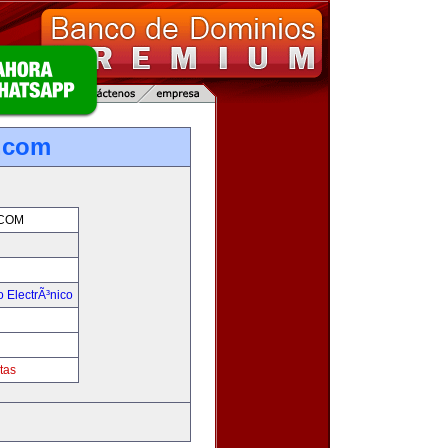
.com
COM
 ElectrÃ³nico
!
tas