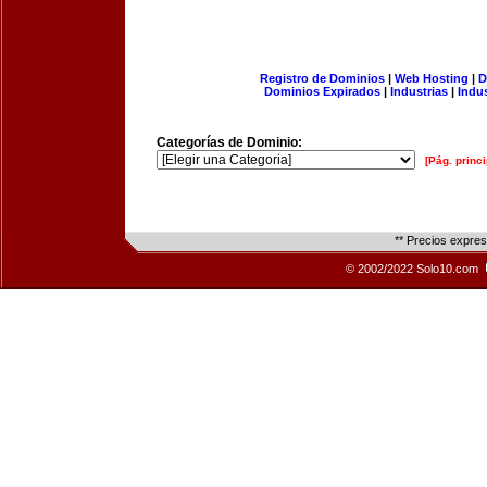
Registro de Dominios
|
Web Hosting
|
D
Dominios Expirados
|
Industrias
|
Indu
Categorías de Dominio:
[Pág. princi
** Precios expre
© 2002/2022 Solo10.com