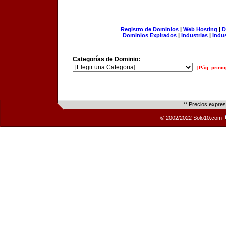
Registro de Dominios
|
Web Hosting
|
D
Dominios Expirados
|
Industrias
|
Indu
Categorías de Dominio:
[Pág. princi
** Precios expre
© 2002/2022 Solo10.com