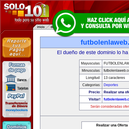
futbolenlaweb
El dueño de este dominio lo ha
Mayusculas:
FUTBOLENLA
Minusculas:
futbolenlaweb.
Longitud:
13 caracteres
Categorias:
Deportes
Precio:
Realizar una of
Visitar!
futbolenlaweb
Serán consideradas ofer
Realizar una Oferta