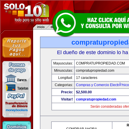
compratupropie
El dueño de este dominio lo ha
Mayusculas:
COMPRATUPROPIEDAD.COM
Minusculas:
compratupropiedad.com
Longitud:
17 caracteres
Categorias:
Compras y Comercio ElectrÃ³nico
Precio:
$2,500.00
Visitar!
compratupropiedad.com
Serán consideradas ofer
R