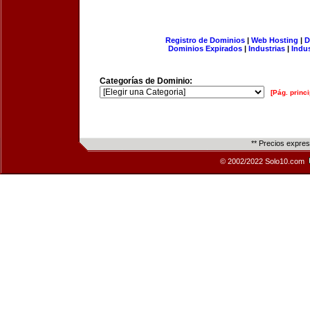
Registro de Dominios
|
Web Hosting
|
D
Dominios Expirados
|
Industrias
|
Indu
Categorías de Dominio:
[Pág. princi
** Precios expre
© 2002/2022 Solo10.com