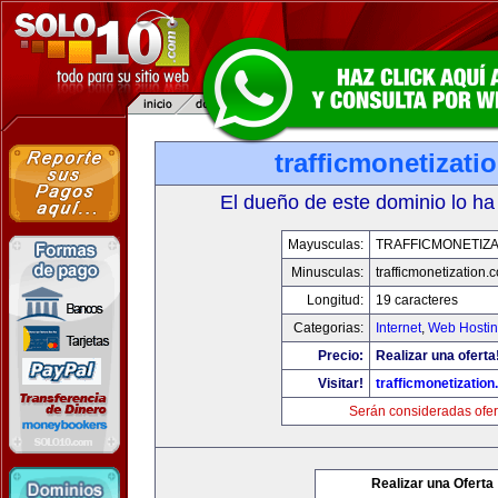
trafficmonetizati
El dueño de este dominio lo ha
Mayusculas:
TRAFFICMONETIZA
Minusculas:
trafficmonetization.
Longitud:
19 caracteres
Categorias:
Internet
,
Web Hostin
Precio:
Realizar una oferta
Visitar!
trafficmonetization
Serán consideradas ofer
Realizar una Oferta