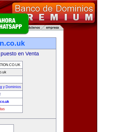
on.co.uk
 puesto en Venta
TION.CO.UK
co.uk
g y Dominios
!
.co.uk
tas