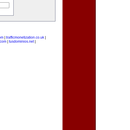
om
|
trafficmonetization.co.uk
|
.com
|
tusdominios.net
|