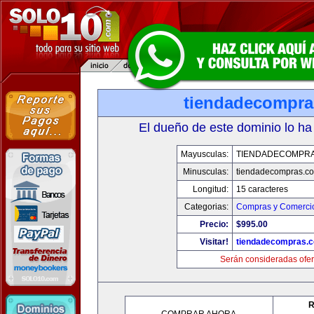
tiendadecompr
El dueño de este dominio lo ha
Mayusculas:
TIENDADECOMPR
Minusculas:
tiendadecompras.c
Longitud:
15 caracteres
Categorias:
Compras y Comercio
Precio:
$995.00
Visitar!
tiendadecompras.
Serán consideradas ofer
R