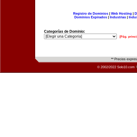
Registro de Dominios
|
Web Hosting
|
D
Dominios Expirados
|
Industrias
|
Indu
Categorías de Dominio:
[Pág. princi
** Precios expre
© 2002/2022 Solo10.com