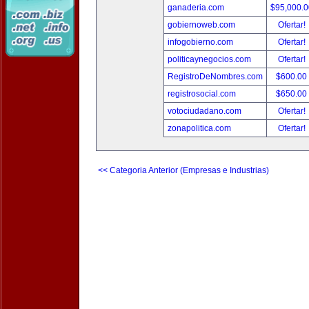
ganaderia.com
$95,000.
gobiernoweb.com
Ofertar!
infogobierno.com
Ofertar!
politicaynegocios.com
Ofertar!
RegistroDeNombres.com
$600.00
registrosocial.com
$650.00
votociudadano.com
Ofertar!
zonapolitica.com
Ofertar!
<< Categoria Anterior (Empresas e Industrias)