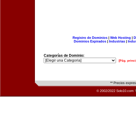
Registro de Dominios
|
Web Hosting
|
D
Dominios Expirados
|
Industrias
|
Indu
Categorías de Dominio:
[Pág. princi
** Precios expre
© 2002/2022 Solo10.com